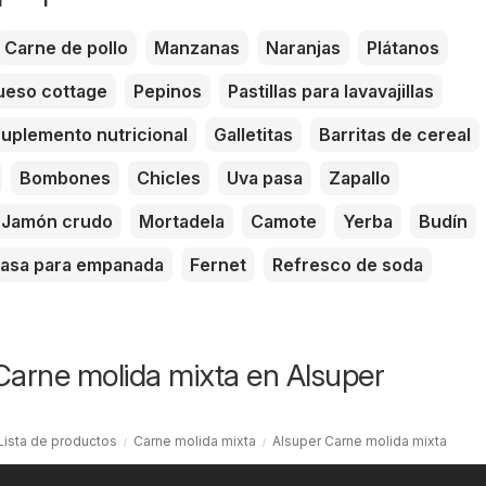
Carne de pollo
Manzanas
Naranjas
Plátanos
eso cottage
Pepinos
Pastillas para lavavajillas
uplemento nutricional
Galletitas
Barritas de cereal
Bombones
Chicles
Uva pasa
Zapallo
Jamón crudo
Mortadela
Camote
Yerba
Budín
asa para empanada
Fernet
Refresco de soda
Carne molida mixta en Alsuper
Lista de productos
Carne molida mixta
Alsuper Carne molida mixta