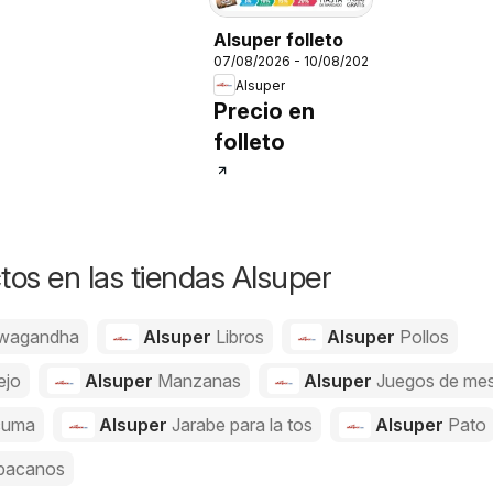
Alsuper folleto
07/08/2026 - 10/08/2026
Alsuper
Precio en
folleto
os en las tiendas Alsuper
wagandha
Alsuper
Libros
Alsuper
Pollos
ejo
Alsuper
Manzanas
Alsuper
Juegos de me
cuma
Alsuper
Jarabe para la tos
Alsuper
Pato
bacanos