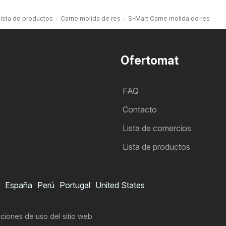
ista de productos
Carne molida de res
S-Mart Carne molida de res
Ofertomat
FAQ
Contacto
Lista de comercios
Lista de productos
España
Perú
Portugal
United States
ciones de uso del sitio web