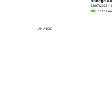
Bodega Au
22/07/2026 - 
folleto
Bodega Aur
6
ANUNCIO