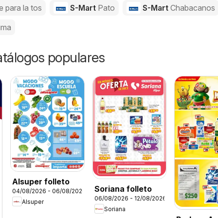
e para la tos
S-Mart
Pato
S-Mart
Chabacanos
uma
catálogos populares
Alsuper folleto
Soriana folleto
04/08/2026 - 06/08/2026
06/08/2026 - 12/08/2026
Alsuper
Soriana