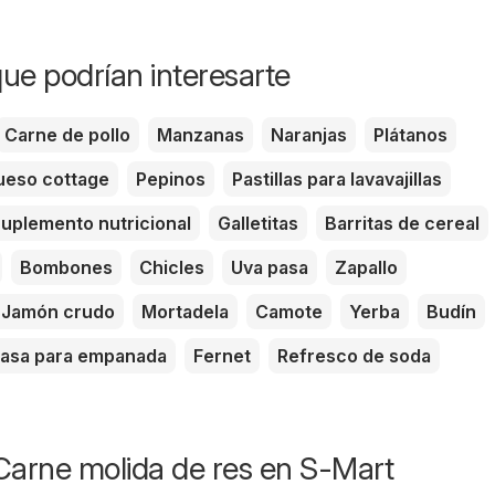
ue podrían interesarte
Carne de pollo
Manzanas
Naranjas
Plátanos
eso cottage
Pepinos
Pastillas para lavavajillas
uplemento nutricional
Galletitas
Barritas de cereal
Bombones
Chicles
Uva pasa
Zapallo
Jamón crudo
Mortadela
Camote
Yerba
Budín
asa para empanada
Fernet
Refresco de soda
Carne molida de res en S-Mart