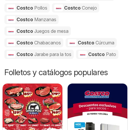
Costco
Pollos
Costco
Conejo
Costco
Manzanas
Costco
Juegos de mesa
Costco
Chabacanos
Costco
Cúrcuma
Costco
Jarabe para la tos
Costco
Pato
Folletos y catálogos populares