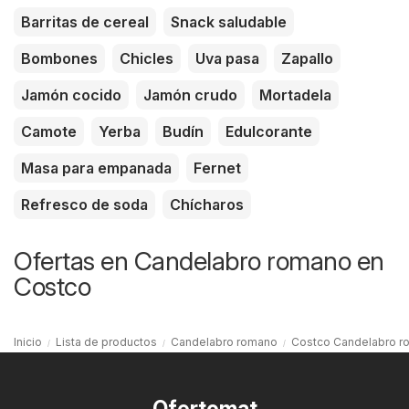
Barritas de cereal
Snack saludable
Bombones
Chicles
Uva pasa
Zapallo
Jamón cocido
Jamón crudo
Mortadela
Camote
Yerba
Budín
Edulcorante
Masa para empanada
Fernet
Refresco de soda
Chícharos
Ofertas en Candelabro romano en
Costco
Inicio
Lista de productos
Candelabro romano
Costco Candelabro 
Ofertomat