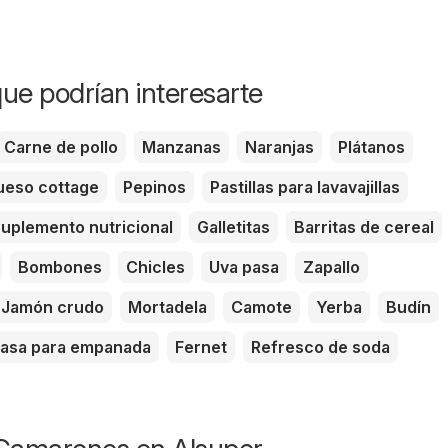
ue podrían interesarte
Carne de pollo
Manzanas
Naranjas
Plátanos
eso cottage
Pepinos
Pastillas para lavavajillas
uplemento nutricional
Galletitas
Barritas de cereal
Bombones
Chicles
Uva pasa
Zapallo
Jamón crudo
Mortadela
Camote
Yerba
Budín
asa para empanada
Fernet
Refresco de soda