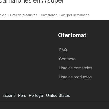
 Camarones en Alsuper
Inicio
Lista de productos
Camarones
Alsuper Camarones
Ofertomat
FAQ
Contacto
Lista de comercios
Lista de productos
España
Perú
Portugal
United States