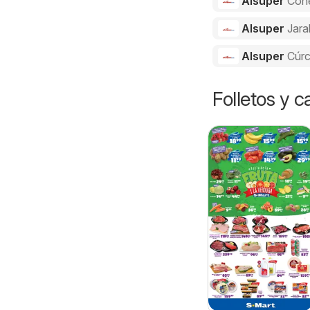
Alsuper
Con
Alsuper
Jara
Alsuper
Cúr
Folletos y 