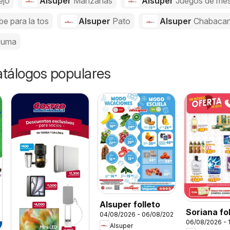
ejo
Alsuper
Manzanas
Alsuper
Juegos de me
be para la tos
Alsuper
Pato
Alsuper
Chabaca
cuma
catálogos populares
Alsuper folleto
Soriana fo
04/08/2026 - 06/08/2026
06/08/2026 - 
Alsuper