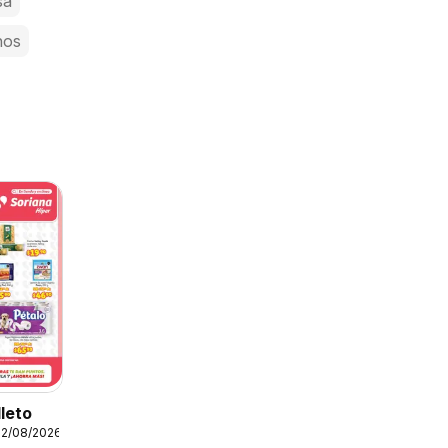
sa
nos
lleto
12/08/2026