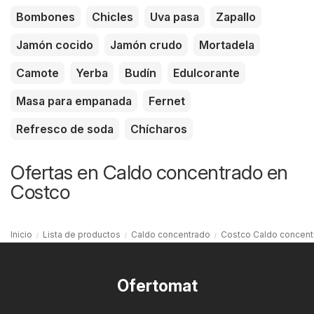
Bombones
Chicles
Uva pasa
Zapallo
Jamón cocido
Jamón crudo
Mortadela
Camote
Yerba
Budín
Edulcorante
Masa para empanada
Fernet
Refresco de soda
Chícharos
Ofertas en Caldo concentrado en
Costco
Inicio
Lista de productos
Caldo concentrado
Costco Caldo concent
Ofertomat