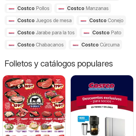
Costco
Pollos
Costco
Manzanas
Costco
Juegos de mesa
Costco
Conejo
Costco
Jarabe para la tos
Costco
Pato
Costco
Chabacanos
Costco
Cúrcuma
Folletos y catálogos populares