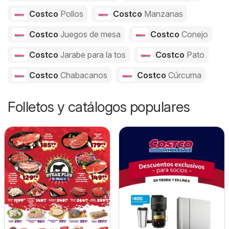
Costco
Pollos
Costco
Manzanas
Costco
Juegos de mesa
Costco
Conejo
Costco
Jarabe para la tos
Costco
Pato
Costco
Chabacanos
Costco
Cúrcuma
Folletos y catálogos populares