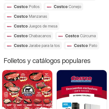
Costco
Pollos
Costco
Conejo
Costco
Manzanas
Costco
Juegos de mesa
Costco
Chabacanos
Costco
Cúrcuma
Costco
Jarabe para la tos
Costco
Pato
Folletos y catálogos populares