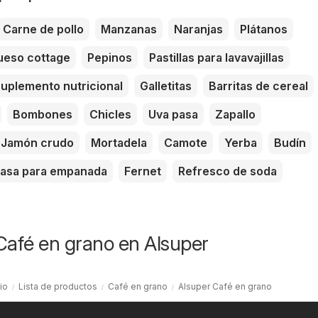
Carne de pollo
Manzanas
Naranjas
Plátanos
eso cottage
Pepinos
Pastillas para lavavajillas
uplemento nutricional
Galletitas
Barritas de cereal
Bombones
Chicles
Uva pasa
Zapallo
Jamón crudo
Mortadela
Camote
Yerba
Budín
asa para empanada
Fernet
Refresco de soda
Café en grano en Alsuper
cio
Lista de productos
Café en grano
Alsuper Café en grano