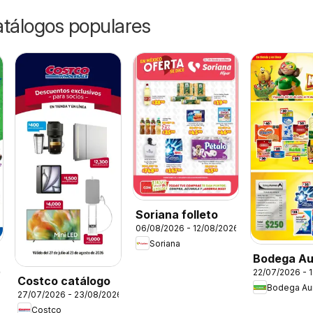
catálogos populares
Soriana folleto
06/08/2026 - 12/08/2026
Soriana
Bodega Au
26
22/07/2026 - 
folleto
Costco catálogo
Bodega Aur
27/07/2026 - 23/08/2026
Costco