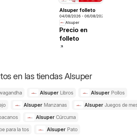
Alsuper folleto
04/08/2026 - 06/08/2026
Alsuper
Precio en
folleto
os en las tiendas Alsuper
wagandha
Alsuper
Libros
Alsuper
Pollos
ejo
Alsuper
Manzanas
Alsuper
Juegos de me
bacanos
Alsuper
Cúrcuma
be para la tos
Alsuper
Pato