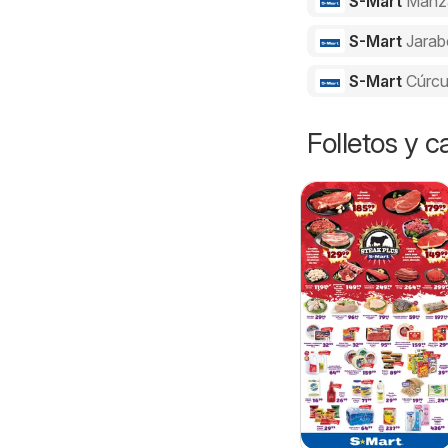
S-Mart
Manz
S-Mart
Jarab
S-Mart
Cúrc
Folletos y 