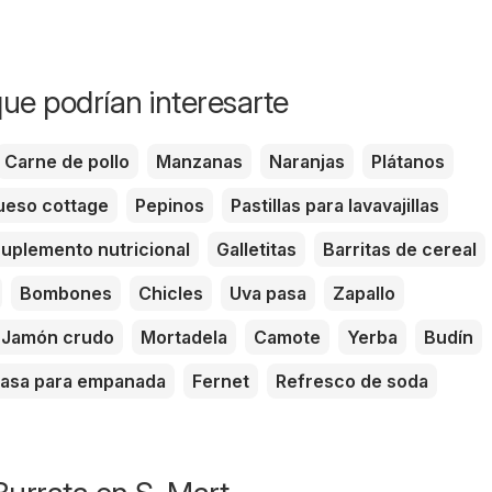
ue podrían interesarte
Carne de pollo
Manzanas
Naranjas
Plátanos
eso cottage
Pepinos
Pastillas para lavavajillas
uplemento nutricional
Galletitas
Barritas de cereal
Bombones
Chicles
Uva pasa
Zapallo
Jamón crudo
Mortadela
Camote
Yerba
Budín
asa para empanada
Fernet
Refresco de soda