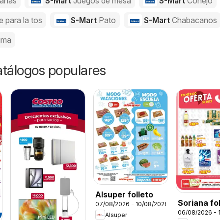
anas
S-Mart
Juegos de mesa
S-Mart
Conejo
e para la tos
S-Mart
Pato
S-Mart
Chabacanos
uma
catálogos populares
Alsuper folleto
Soriana fo
07/08/2026 - 10/08/2026
06/08/2026 - 
Alsuper