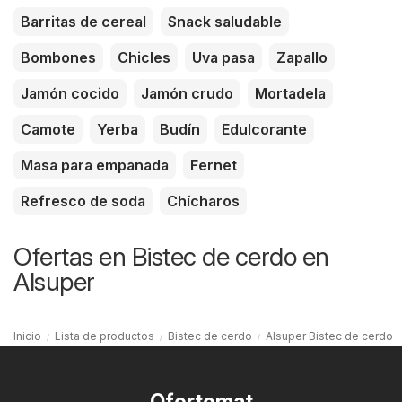
Barritas de cereal
Snack saludable
Bombones
Chicles
Uva pasa
Zapallo
Jamón cocido
Jamón crudo
Mortadela
Camote
Yerba
Budín
Edulcorante
Masa para empanada
Fernet
Refresco de soda
Chícharos
Ofertas en Bistec de cerdo en
Alsuper
Inicio
Lista de productos
Bistec de cerdo
Alsuper Bistec de cerdo
Ofertomat