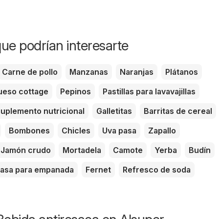
ue podrían interesarte
Carne de pollo
Manzanas
Naranjas
Plátanos
eso cottage
Pepinos
Pastillas para lavavajillas
uplemento nutricional
Galletitas
Barritas de cereal
Bombones
Chicles
Uva pasa
Zapallo
Jamón crudo
Mortadela
Camote
Yerba
Budín
asa para empanada
Fernet
Refresco de soda