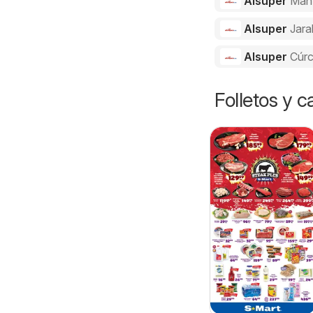
Alsuper
Man
Alsuper
Jara
Alsuper
Cúr
Folletos y 