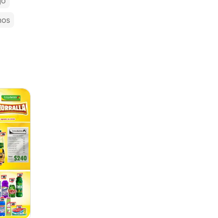
jo
nos