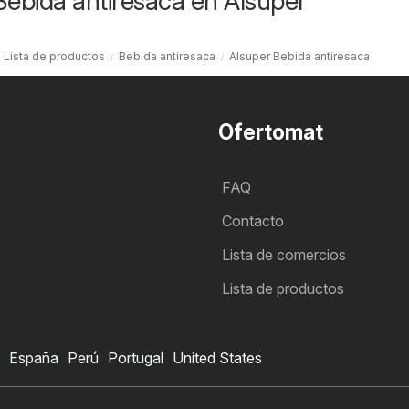
Bebida antiresaca en Alsuper
Lista de productos
Bebida antiresaca
Alsuper Bebida antiresaca
Ofertomat
FAQ
Contacto
Lista de comercios
Lista de productos
España
Perú
Portugal
United States