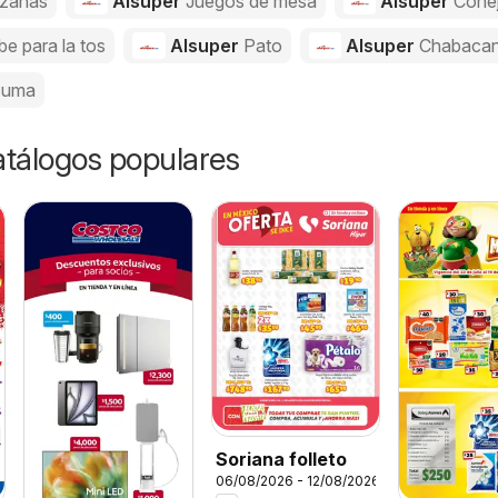
zanas
Alsuper
Juegos de mesa
Alsuper
Cone
be para la tos
Alsuper
Pato
Alsuper
Chabaca
cuma
catálogos populares
Soriana folleto
06/08/2026 - 12/08/2026