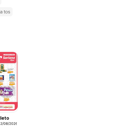
la tos
lleto
12/08/2026