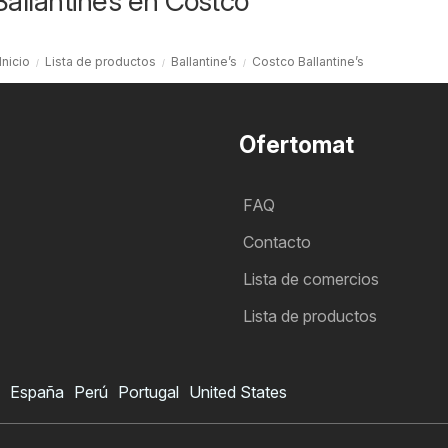
Ballantine’s en Costco
Inicio
Lista de productos
Ballantine’s
Costco Ballantine’s
Ofertomat
FAQ
Contacto
Lista de comercios
Lista de productos
España
Perú
Portugal
United States