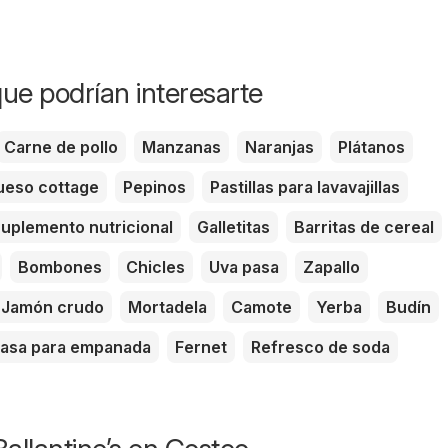
ue podrían interesarte
Carne de pollo
Manzanas
Naranjas
Plátanos
eso cottage
Pepinos
Pastillas para lavavajillas
uplemento nutricional
Galletitas
Barritas de cereal
Bombones
Chicles
Uva pasa
Zapallo
Jamón crudo
Mortadela
Camote
Yerba
Budín
asa para empanada
Fernet
Refresco de soda