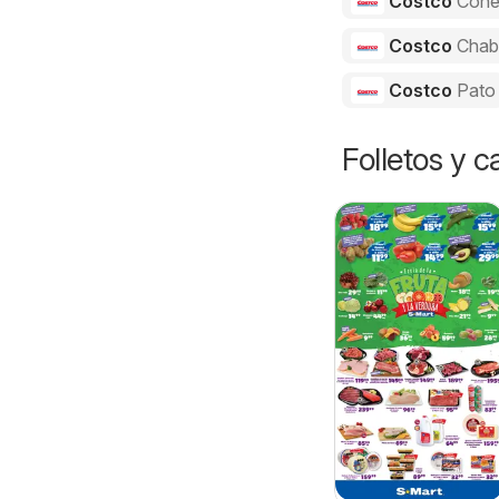
Costco
Cone
Costco
Chab
Costco
Pato
Folletos y 