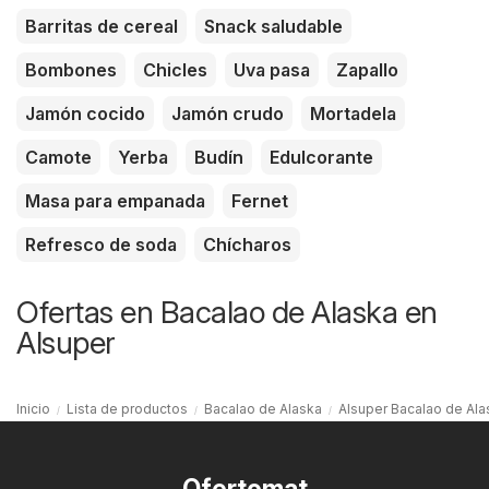
Barritas de cereal
Snack saludable
Bombones
Chicles
Uva pasa
Zapallo
Jamón cocido
Jamón crudo
Mortadela
Camote
Yerba
Budín
Edulcorante
Masa para empanada
Fernet
Refresco de soda
Chícharos
Ofertas en Bacalao de Alaska en
Alsuper
Inicio
Lista de productos
Bacalao de Alaska
Alsuper Bacalao de Ala
Ofertomat