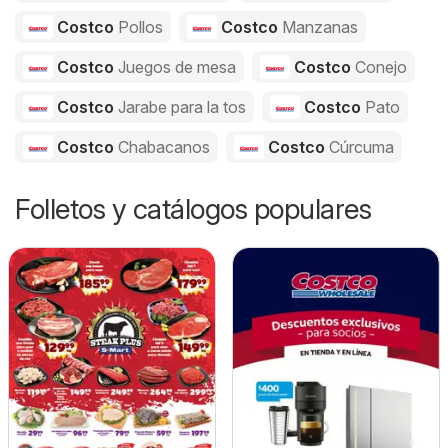
Costco
Pollos
Costco
Manzanas
Costco
Juegos de mesa
Costco
Conejo
Costco
Jarabe para la tos
Costco
Pato
Costco
Chabacanos
Costco
Cúrcuma
Folletos y catálogos populares