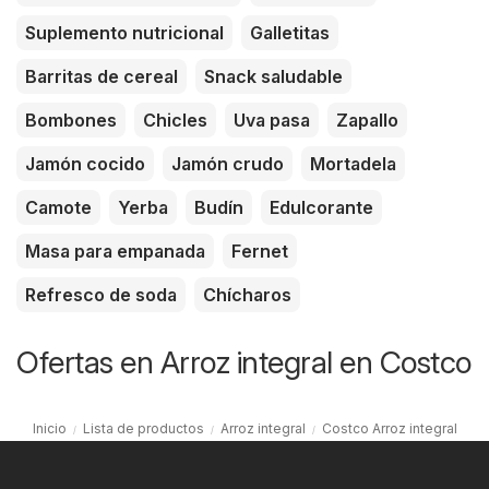
Suplemento nutricional
Galletitas
Barritas de cereal
Snack saludable
Bombones
Chicles
Uva pasa
Zapallo
Jamón cocido
Jamón crudo
Mortadela
Camote
Yerba
Budín
Edulcorante
Masa para empanada
Fernet
Refresco de soda
Chícharos
Ofertas en Arroz integral en Costco
Inicio
Lista de productos
Arroz integral
Costco Arroz integral