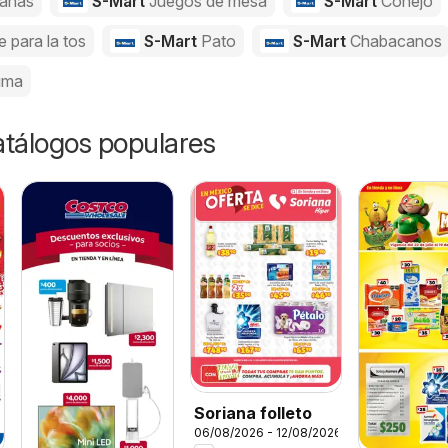
anas
S-Mart
Juegos de mesa
S-Mart
Conejo
e para la tos
S-Mart
Pato
S-Mart
Chabacanos
uma
catálogos populares
Soriana folleto
06/08/2026 - 12/08/2026