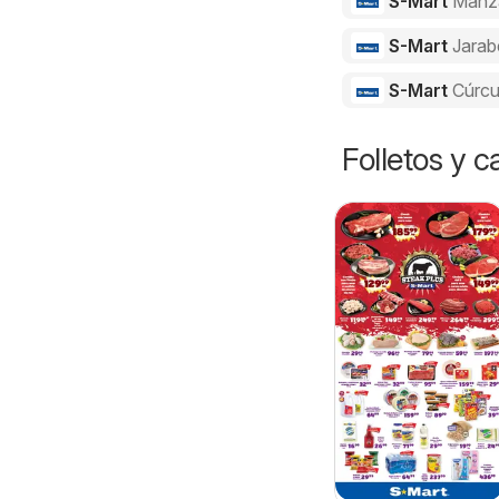
S-Mart
Manz
S-Mart
Jarab
S-Mart
Cúrc
Folletos y 