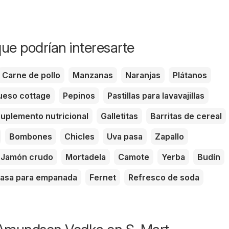
ue podrían interesarte
Carne de pollo
Manzanas
Naranjas
Plátanos
eso cottage
Pepinos
Pastillas para lavavajillas
uplemento nutricional
Galletitas
Barritas de cereal
Bombones
Chicles
Uva pasa
Zapallo
Jamón crudo
Mortadela
Camote
Yerba
Budín
asa para empanada
Fernet
Refresco de soda