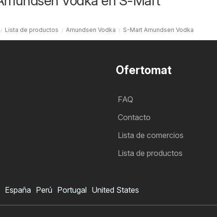
 Amundsen Vodka en S-Mart
Lista de productos
Amundsen Vodka
S-Mart Amundsen Vodka
Ofertomat
FAQ
Contacto
Lista de comercios
Lista de productos
España
Perú
Portugal
United States