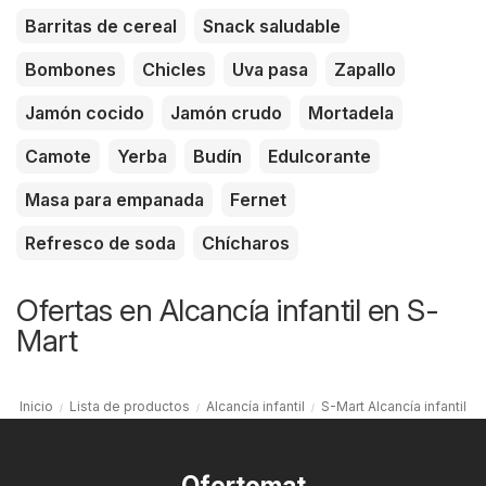
Barritas de cereal
Snack saludable
Bombones
Chicles
Uva pasa
Zapallo
Jamón cocido
Jamón crudo
Mortadela
Camote
Yerba
Budín
Edulcorante
Masa para empanada
Fernet
Refresco de soda
Chícharos
Ofertas en Alcancía infantil en S-
Mart
Inicio
Lista de productos
Alcancía infantil
S-Mart Alcancía infantil
Ofertomat