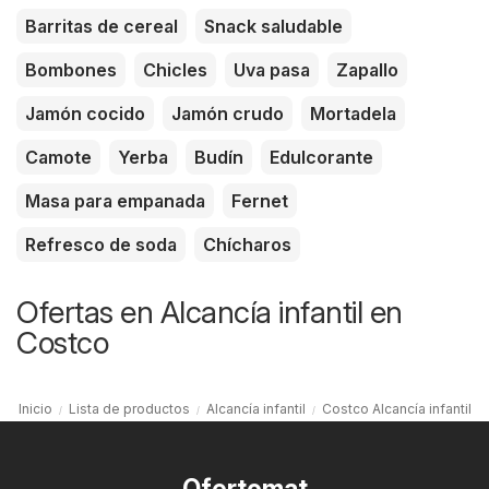
Barritas de cereal
Snack saludable
Bombones
Chicles
Uva pasa
Zapallo
Jamón cocido
Jamón crudo
Mortadela
Camote
Yerba
Budín
Edulcorante
Masa para empanada
Fernet
Refresco de soda
Chícharos
Ofertas en Alcancía infantil en
Costco
Inicio
Lista de productos
Alcancía infantil
Costco Alcancía infantil
Ofertomat