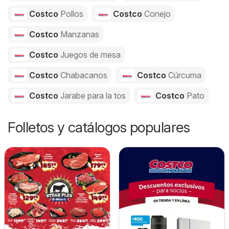
Costco
Pollos
Costco
Conejo
Costco
Manzanas
Costco
Juegos de mesa
Costco
Chabacanos
Costco
Cúrcuma
Costco
Jarabe para la tos
Costco
Pato
Folletos y catálogos populares