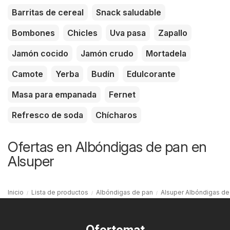
Barritas de cereal
Snack saludable
Bombones
Chicles
Uva pasa
Zapallo
Jamón cocido
Jamón crudo
Mortadela
Camote
Yerba
Budín
Edulcorante
Masa para empanada
Fernet
Refresco de soda
Chícharos
Ofertas en Albóndigas de pan en
Alsuper
Inicio
Lista de productos
Albóndigas de pan
Alsuper Albóndigas de
Ofertomat