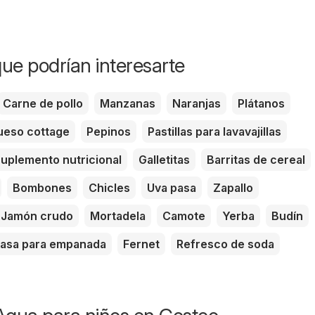
ue podrían interesarte
Carne de pollo
Manzanas
Naranjas
Plátanos
eso cottage
Pepinos
Pastillas para lavavajillas
uplemento nutricional
Galletitas
Barritas de cereal
Bombones
Chicles
Uva pasa
Zapallo
Jamón crudo
Mortadela
Camote
Yerba
Budín
asa para empanada
Fernet
Refresco de soda