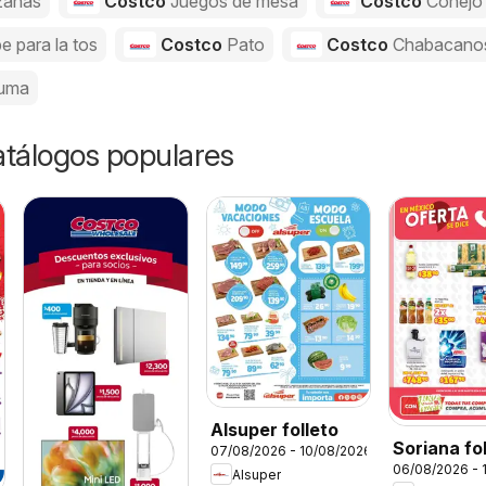
anas
Costco
Juegos de mesa
Costco
Conejo
e para la tos
Costco
Pato
Costco
Chabacano
uma
catálogos populares
Alsuper folleto
Soriana fo
07/08/2026 - 10/08/2026
06/08/2026 - 
Alsuper