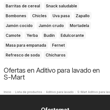
Barritas de cereal
Snack saludable
Bombones
Chicles
Uva pasa
Zapallo
Jamón cocido
Jamón crudo
Mortadela
Camote
Yerba
Budín
Edulcorante
Masa para empanada
Fernet
Refresco de soda
Chícharos
Ofertas en Aditivo para lavado en
S-Mart
Inicio
Lista de productos
Aditivo para lavado
S-Mart Aditivo para la
Ofertomat