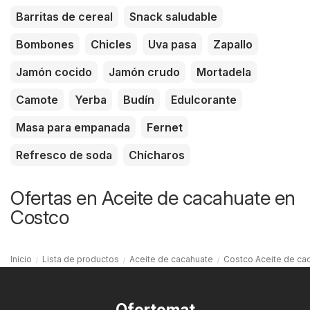
Barritas de cereal
Snack saludable
Bombones
Chicles
Uva pasa
Zapallo
Jamón cocido
Jamón crudo
Mortadela
Camote
Yerba
Budín
Edulcorante
Masa para empanada
Fernet
Refresco de soda
Chícharos
Ofertas en Aceite de cacahuate en
Costco
Inicio
Lista de productos
Aceite de cacahuate
Costco Aceite de ca
Ofertomat