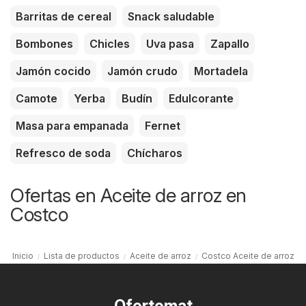
Barritas de cereal
Snack saludable
Bombones
Chicles
Uva pasa
Zapallo
Jamón cocido
Jamón crudo
Mortadela
Camote
Yerba
Budín
Edulcorante
Masa para empanada
Fernet
Refresco de soda
Chícharos
Ofertas en Aceite de arroz en
Costco
Inicio
Lista de productos
Aceite de arroz
Costco Aceite de arroz
Ofertomat